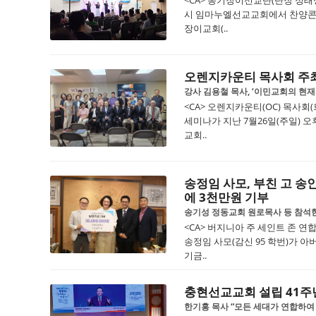
<CA> 옹기장이선교단(단장 정태성
시 임마누엘선교교회에서 찬양콘서
장이교회(..
오렌지카운티 목사회 주
강사 김용철 목사, ‘이민교회의 현재
<CA> 오렌지카운티(OC) 목사
세미나가 지난 7월26일(주일) 오
교회..
송정임 사모, 부친 고 송
에 3천만원 기부
송기성 정동교회 원로목사 등 참석
<CA> 버지니아 주 세인트 존 
송정임 사모(감신 95 학번)가 
기금..
충현선교교회 설립 41주
한기홍 목사 “모든 세대가 연합하여