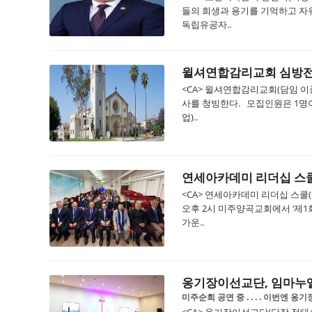
들의 희생과 용기를 기억하고 자
독립유공자..
윌셔연합감리교회 심방전
<CA> 윌셔연합감리교회(담임 이
사를 청빙한다. 모집인원은 1명
업)..
연세아카데미 리더십 스쿨
<CA> 연세아카데미 리더십 스쿨(
오후 2시 미주양곡교회에서 ‘제1
가운..
옹기장이선교단, 임마누
미주순회 공연 중 . . . . 이번엔 