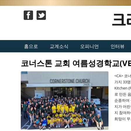
홈으로
교계소식
오피니언
인터뷰
코너스톤 교회 여름성경학교(VB
<CA> 
가지 33
Kitchen
로 만든 
순종하며 
지가 어
지 참여하
희망이 무