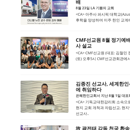
배
8월 23일 LA 기쁨의 교회
<CA> 아주사 퍼시픽 대학교(Azusa P
후학을 양성하며 미주 한인 교계에
CMF선교원 8월 정기예배 
사 설교
<CA> CMF선교원 (대표: 김철민
(토) 오후5시 CMF선교관회관에서
김종진 선교사, 세계한인
에 취임하다
은혜한인교회서 지난 8월 1일 대표
<CA> 기독교대한감리회 소속으로 
현지 교회 개척과 자립선교, 현지
선교사..
故 곽전태 감독 천국 환