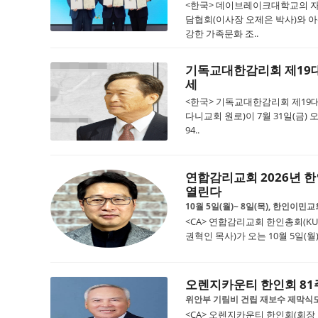
<한국> 데이브레이크대학교의 
담협회(이사장 오제은 박사)와 아
강한 가족문화 조..
기독교대한감리회 제19대
세
<한국> 기독교대한감리회 제19
다니교회 원로)이 7월 31일(금) 
94..
연합감리교회 2026년
열린다
10월 5일(월)~ 8일(목), 한인
<CA> 연합감리교회 한인총회(KUMC 
권혁인 목사)가 오는 10월 5일(월)
오렌지카운티 한인회 81
위안부 기림비 건립 재보수 제막식도
<CA> 오렌지카운티 한인회(회장