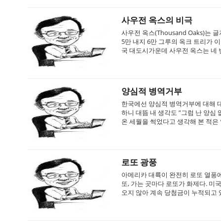
사우전 옥스의 비극
사우전 옥스(Thousand Oaks
5만 내지 6만 그루의 옥크 트리가 이 
국 대도시가운데 사우전 옥스는 네 번
양심적 병역거부
한국에선 양심적 병역거부에 대해 대
하니 대뜸 내 생각도 ”그럼 난 양심
온 세월을 썩었다고 생각해 본 적은 
로또 광풍
아메리카 대륙이 완전히 로또 열풍에 
또, 가는 곳마다 로또가 화제다. 미
오지 않아 계속 당첨금이 누적되고 있