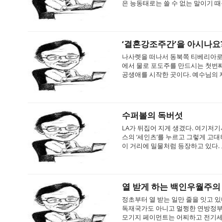
은 능동태로는 쓸 수 없는 말이기 때
‘결혼강조주간’을 아시나요
나사렛을 떠나서 동북쪽 티베리아로 
에서 물로 포도주를 만드시는 첫번
공생애를 시작한 곳이다. 예수님의 제
수퍼볼의 독버섯
LA가 뒤집어 지게 생겼다. 여기저기
스의 ‘세인츠’를 누르고 그렇게 고
이 거리에 밀물처럼 등장하고 있다. 그
열 받게 하는 백인우월주의
정초부터 열 받는 일만 줄을 잇고 
독재국가도 아니고 멀쩡한 연방정부 
모기지 페이먼트는 어찌하고 전기세는