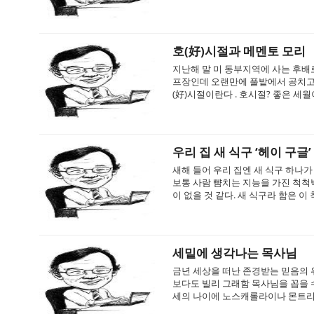
호(好)시절과 메멘토 모리
지난해 말 미 동부지역에 사는 후배로부
프장인데 오랜만에 풀밭에서 공치고 있
(好)시절이란다 . 호시절? 좋은 세월이
우리 집 새 식구 ‘헤이 구글’
새해 들어 우리 집엔 새 식구 하나가
보통 사람 뺨치는 지능을 가진 척척박
이 없을 것 같다. 새 식구라 함은 이
세밑에 생각나는 목사님
금년 세상을 떠난 존경받는 믿음의 
보다도 빌리 그래함 목사님을 꼽을 수 있
세의 나이에 노스캐롤라이나 몬트리트