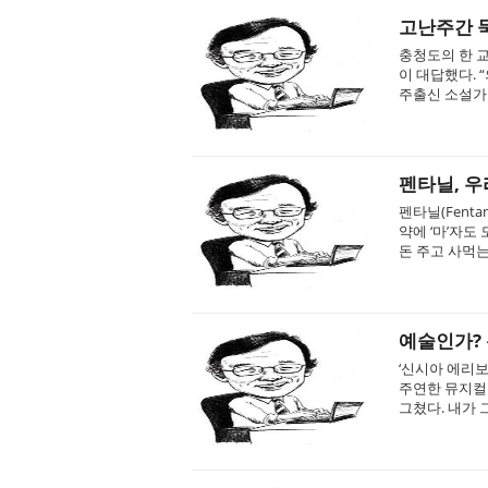
고난주간 묵상
충청도의 한 교
이 대답했다. “
주출신 소설가 
펜타닐, 
펜타닐(Fent
약에 ‘마’자도
돈 주고 사먹는
예술인가?
‘신시아 에리보
주연한 뮤지컬 
그쳤다. 내가 그