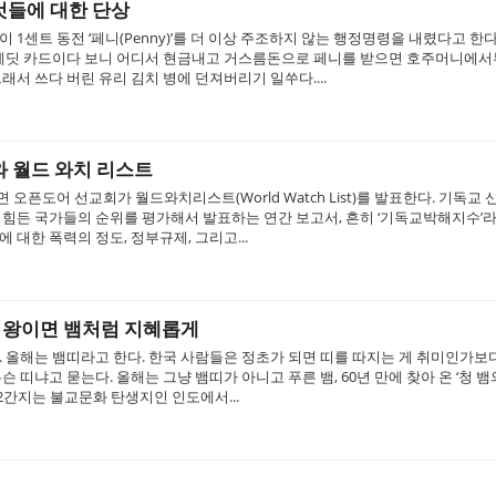
것들에 대한 단상
 1센트 동전 ‘페니(Penny)’를 더 이상 주조하지 않는 행정명령을 내렸다고 한
크레딧 카드이다 보니 어디서 현금내고 거스름돈으로 페니를 받으면 호주머니에
래서 쓰다 버린 유리 김치 병에 던져버리기 일쑤다....
 월드 와치 리스트
면 오픈도어 선교회가 월드와치리스트(World Watch List)를 발표한다. 기독교
힘든 국가들의 순위를 평가해서 발표하는 연간 보고서, 흔히 ‘기독교박해지수’라
 대한 폭력의 정도, 정부규제, 그리고...
 이왕이면 뱀처럼 지혜롭게
 올해는 뱀띠라고 한다. 한국 사람들은 정초가 되면 띠를 따지는 게 취미인가보다
슨 띠냐고 묻는다. 올해는 그냥 뱀띠가 아니고 푸른 뱀, 60년 만에 찾아 온 ‘청 뱀의
2간지는 불교문화 탄생지인 인도에서...