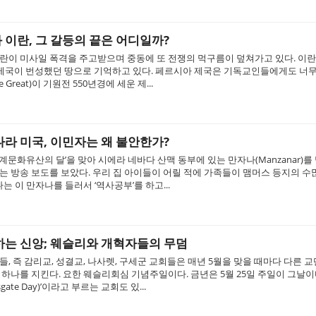
이란, 그 갈등의 끝은 어디일까?
란이 미사일 폭격을 주고받으며 중동에 또 전쟁의 먹구름이 덮쳐가고 있다. 이란
 제국이 번성했던 땅으로 기억하고 있다. 페르시아 제국은 기독교인들에게도 너
he Great)이 기원전 550년경에 세운 제...
라 미국, 이민자는 왜 불안한가?
태계문화유산의 달’을 맞아 시에라 네바다 산맥 동부에 있는 만자나(Manzanar)
는 방송 보도를 보았다. 우리 집 아이들이 어릴 적에 가족들이 맴머스 등지의 수
나는 이 만자나를 들러서 ‘역사공부’를 하고...
하는 신앙; 웨슬리와 개혁자들의 무덤
, 즉 감리교, 성결교, 나사렛, 구세군 교회들은 매년 5월을 맞을 때마다 다른 
하나를 지킨다. 요한 웨슬리회심 기념주일이다. 금년은 5월 25일 주일이 그날이
sgate Day)’이라고 부르는 교회도 있...