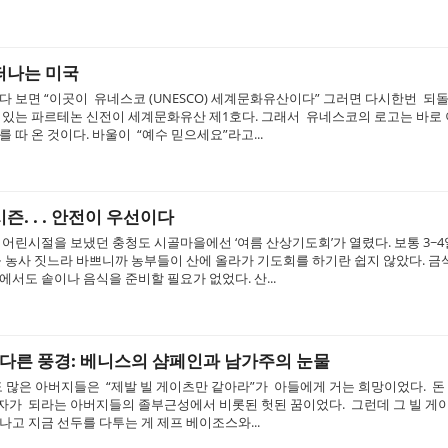
떠나는 미국
 보면 “이곳이 유네스코 (UNESCO) 세계문화유산이다” 그러면 다시한번 되돌
 있는 파르테논 신전이 세계문화유산 제1호다. 그래서 유네스코의 로고는 바로 
 따 온 것이다. 바울이 “예수 믿으세요”라고...
즌. . . 안전이 우선이다
어린시절을 보냈던 충청도 시골마을에선 ‘여름 산상기도회’가 열렸다. 보통 3~4
들 농사 짓느라 바쁘니까 농부들이 산에 올라가 기도회를 하기란 쉽지 않았다. 금
서도 솥이나 음식을 준비할 필요가 없었다. 산...
 다른 풍경: 베니스의 샴페인과 남가주의 눈물
도 많은 아버지들은 “제발 빌 게이츠만 같아라”가 아들에게 거는 희망이었다. 돈
장자가 되라는 아버지들의 졸부근성에서 비롯된 헛된 꿈이었다. 그런데 그 빌 게
고 지금 선두를 다투는 게 제프 베이조스와...