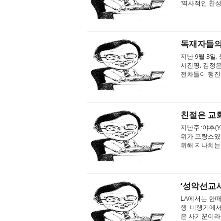
‘역사적인 찬성표
독재자들의
지난 9월 3일
시진핑, 김정은
전차들이 행진하
친절은 교
지난주 ‘야후(
위가 프랑스였다
위해 지나치는 
‘성악선교사
LA에서는 한때
행 비행기에서
은 사기꾼이라느니