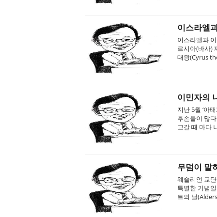
이스라엘과 
이스라엘과 이
르시아(바사)
대왕(Cyrus t
이민자의 나
지난 5월 ‘아
후손들이 많다
고갈 때 마다 
무덤이 말
웨슬리언 교단들
특별한 기념일 
트의 날(Alder