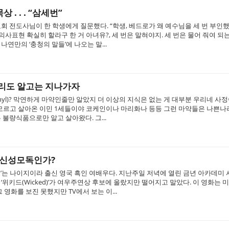
 . . . “삼세번”
회 전도사님이 한 학생에게 질문했다. “학생, 베드로가 왜 예수님을 세 번 부인했
의사표현 확실히 할라구 한 거 아녀유?, 세 번은 말혀야지. 세 번은 물어 줘여 되는 것이
나연만의 ‘충청의 말들’에 나오는 말...
우리도 알고는 지나가자
anyl)? 막연하게 마약인줄만 알았지 더 이상의 지식은 없는 게 대부분 우리네 사정
 모르고 살아온 이민 1세들이야 코케인이나 마리화나 등등 그런 마약들은 나쁜나라
 불량식품으로만 알고 살아왔다. 그...
 신성모독인가?
’는 나이지이라 출신 영국 흑인 여배우다. 지난주일 저녁에 열린 금년 아카데미
‘위키드(Wicked)’가 여우주연상 후보에 올랐지만 떨어지고 말았다. 이 영화는 
 영화를 보진 못했지만 TV에서 보는 이...