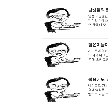
남성들의 로
남성의 영원한 로
계적인 마에스
주 한국 내 주요
젊은이들이
지난주에 열린 
의 외국 대표단
은 ‘최초의 교황
복음에도 ‘
바야흐로 ‘관세
흑백 영화를 보
항하고 있는 모