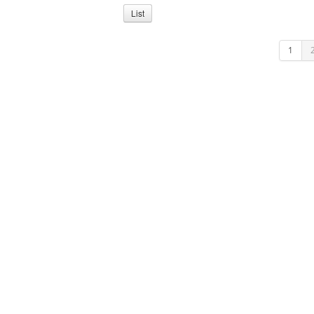
List
1