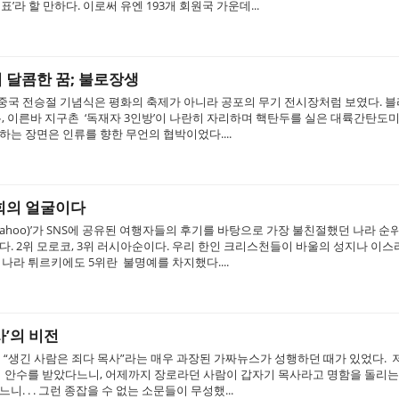
’라 할 만하다. 이로써 유엔 193개 회원국 가운데...
 달콤한 꿈; 불로장생
, 중국 전승절 기념식은 평화의 축제가 아니라 공포의 무기 전시장처럼 보였다. 
, 이른바 지구촌 ‘독재자 3인방’이 나란히 자리하며 핵탄두를 실은 대륙간탄도미
는 장면은 인류를 향한 무언의 협박이었다....
회의 얼굴이다
Yahoo)’가 SNS에 공유된 여행자들의 후기를 바탕으로 가장 불친절했던 나라 순위
. 2위 모로코, 3위 러시아순이다. 우리 한인 크리스천들이 바울의 성지나 이
나라 튀르키에도 5위란 불명예를 차지했다....
’의 비전
 “생긴 사람은 죄다 목사”라는 매우 과장된 가짜뉴스가 성행하던 때가 있었다. 
 안수를 받았다느니, 어제까지 장로라던 사람이 갑자기 목사라고 명함을 돌리는 
. . . 그런 종잡을 수 없는 소문들이 무성했...