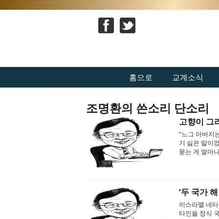
홈으로
교계소식
조명환의 쓴소리 단소리
고향이 그리
“느그 아버지는
기 싫은 말이
묻는 게 얼마나 
‘두 국가 
이스라엘 네타
타인을 정식 