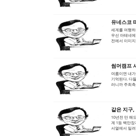
유네스코 
세계를 여행하다
우선 아테네에
전에서 이미지를
썸머캠프 시
여름이면 내가 
기억된다. 다
러니까 주최측에
같은 지구,
10년전 만 해
계 1등 백만
서열에서 밀려나