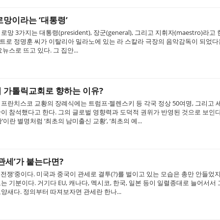
망이라는 ‘대통령’
망 3가지는 대통령(president), 장군(general), 그리고 지휘자(maestro)라고
트로 정명훈 씨가 이탈리아 밀라노에 있는 라 스칼라 극장의 음악감독이 되었다
뉴스로 뜨고 있다. 그 집안...
 가톨릭교회로 향하는 이유?
프란치스코 교황의 장례식에는 트럼프·젤렌스키 등 각국 정상 50여명, 그리고 세
이 참석했다고 한다. 그의 글로벌 영향력과 도덕적 권위가 반영된 것으로 보인다.
’이란 별명처럼 ‘최초의 남미출신 교황’, ‘최초의 예...
관세’가 붙는다면?
전쟁’중이다. 미국과 중국이 관세로 결투(?)를 벌이고 있는 모습은 총만 안들었지
는 기분이다. 거기다 EU, 캐나다, 멕시코, 한국, 일본 등이 일렬종대로 늘어서서
양새다. 정의부터 따져보자면 관세란 한나...