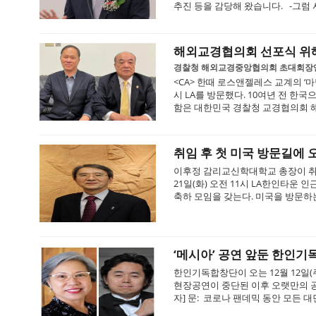
추진 등을 감당해 왔습니다. -그럼 
해외교경협의회 선포식 위해
경찰청 해외교경중앙협의회 초대회장엔
<CA> 한때 로스앤젤레스 교계의 
시 LA를 방문했다. 10여년 전 한
함은 대한민국 경찰청 교경협의회 해
취임 후 첫 미국 방문길에 
이후정 감리교신학대학교 총장이 취
21일(화) 오전 11시 LA한인타운
축하 모임을 갖는다. 미국을 방문하는
‘메시아’ 공연 앞둔 한인기
한인기독합창단이 오는 12월 12일
현장공연이 중단된 이후 오랫만의 공
자] 문: 코로나 팬데믹 동안 모든 대