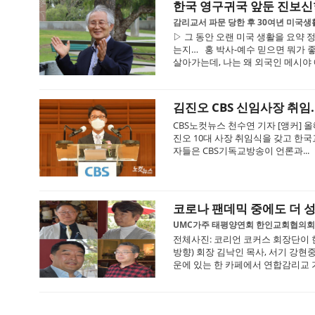
한국 영구귀국 앞둔 진보신
감리교서 파문 당한 후 30여년 미국생
▷ 그 동안 오랜 미국 생활을 요약 
는지… 홍 박사-예수 믿으면 뭐가 좋
살아가는데, 나는 왜 외국인 메시야 
김진오 CBS 신임사장 취임.
CBS노컷뉴스 천수연 기자 [앵커] 
진오 10대 사장 취임식을 갖고 한국
자들은 CBS기독교방송이 언론과...
코로나 팬데믹 중에도 더 성
UMC가주 태평양연회 한인교회협의회(
전체사진: 코리언 코커스 회장단이 한
방향) 회장 김낙인 목사, 서기 강현중
운에 있는 한 카페에서 연합감리교 가