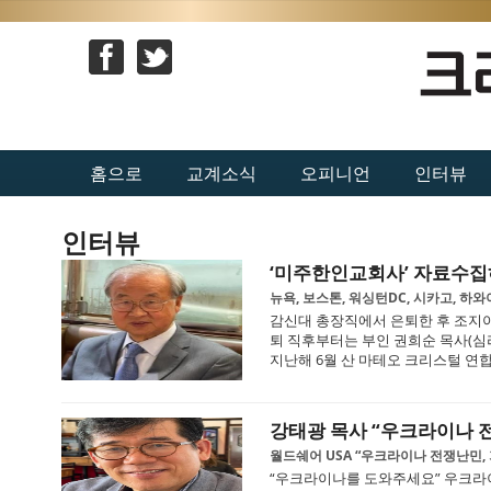
홈으로
교계소식
오피니언
인터뷰
인터뷰
‘미주한인교회사’ 자료수집
뉴욕, 보스톤, 워싱턴DC, 시카고, 하와이
감신대 총장직에서 은퇴한 후 조지아주
퇴 직후부터는 부인 권희순 목사(심
지난해 6월 산 마테오 크리스털 연합감리교
강태광 목사 “우크라이나 
월드쉐어 USA “우크라이나 전쟁난민,
“우크라이나를 도와주세요” 우크라