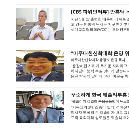
[CBS 파워인터뷰] 안홍택
지난 5월 말 출범한 대통령 직속 
고 있는 안홍택 목사는 지구촌 기후
세계교회협의회(WCC)는 오래전부터 
“미주대한신학대학 운영 위해
미주대한신학대학 총장 이은규 목사
“총장이란 자리가 무거운 자리라고
하나님이 능력 주실 것이라 믿습니다
은규 박사의 말이다. 과거 이은규 박
꾸준하게 한국 웨슬리부흥
“웨슬리의 성결한 복음운동만이 뉴노멀
“기독교의 3대 스승이 있다. 성자
창시자 영국의 존 웨슬리가 바로 그들
교회 목회자와 성도들은 웨슬리 후예