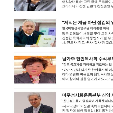
어 USA대표)는 고민 끝에 우크라
크라이나의 전쟁 난민과 참전중인 우
“제직은 계급 아닌 섬김의 
한국베델성서연구원 제직훈련 펴내
많은 교회들이 새해를 맞아 교회 사
진정한 목회사역의 동반자가 될 수
사, 전도사, 장로, 권사, 집사 등 교
남가주 한인목사회 수석부회
“힘든 목회자들 격려하고 위로하는 일 
<CA> 지난해 남가주 한인목사회 
라다 영원한 복음교회 담임목사인 
이며 참여의 길을 열어가고 있다. “
미주성시화운동본부 신임 
“한인성도들이 중심되어 거룩한 하나님
-사무국장이 되신걸 축하드립니다. 
된 정관에 의한 직책입니다. 종전까