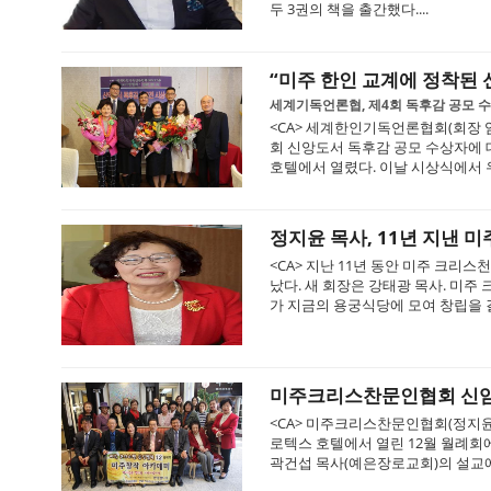
두 3권의 책을 출간했다....
“미주 한인 교계에 정착된 
세계기독언론협, 제4회 독후감 공모 
<CA> 세계한인기독언론협회(회장 
회 신앙도서 독후감 공모 수상자에 대
호텔에서 열렸다. 이날 시상식에서 우
정지윤 목사, 11년 지낸 
<CA> 지난 11년 동안 미주 크리
났다. 새 회장은 강태광 목사. 미주
가 지금의 용궁식당에 모여 창립을 결의
미주크리스찬문인협회 신임
<CA> 미주크리스찬문인협회(정지윤 
로텍스 호텔에서 열린 12월 월례회
곽건섭 목사(예은장로교회)의 설교에 