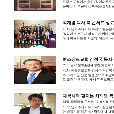
모하는 교회에서 열린다. 에피포도 
문학상 시 부문에 김복숙(산호세), 
최재영 목사 북 콘서트 성
<CA> 남가주에서 대북사역 활동을 하
‘평양에선 누구나 미식가가 된다’, ‘
에서 북콘서트를 가졌다. 이날 최 목사
퀸즈장로교회 김성국 목사 
‘히즈 핑거’ 문화출판사 창립 첫 번째 
<CA> 퀸즈장로교회 김성국 담임목사
주 크리스천 신문 발행인으로 취임하면서
로 출간한 책이다. 이 책은 퀸즈장로교회
대북사역 펼치는 최재영 목사
25일 ‘평평평 북 콘서트’ “이북사회 관
<CA> 남가주에서 대북사역 활동을
한 방북기를 엮은 책 <평양에서 서