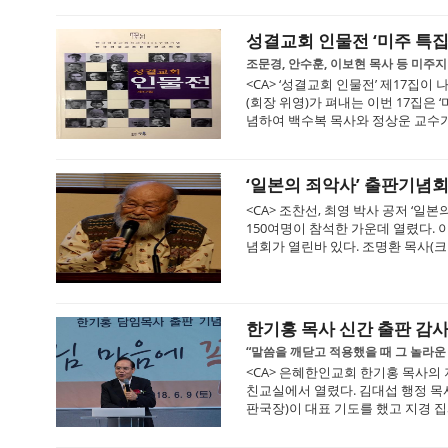
성결교회 인물전 ‘미주 특집
조문경, 안수훈, 이보현 목사 등 미주
<CA> ‘성결교회 인물전’ 제17
(회장 위영)가 펴내는 이번 17집은 
념하여 백수복 목사와 정상운 교수가 
‘일본의 죄악사’ 출판기념
<CA> 조찬선, 최영 박사 공저 ‘일
150여명이 참석한 가운데 열렸다.
념회가 열린바 있다. 조명환 목사(크
한기홍 목사 신간 출판 감
“말씀을 깨닫고 적용했을 때 그 놀라운
<CA> 은혜한인교회 한기홍 목사의 저
친교실에서 열렸다. 김대섭 행정 목
판국장)이 대표 기도를 했고 지경 집사