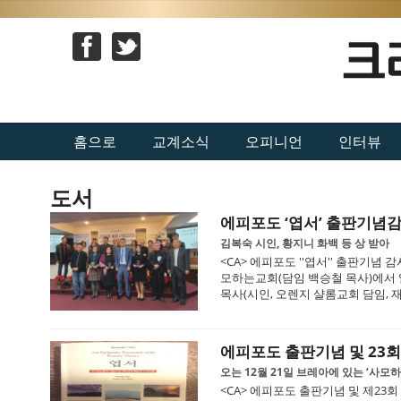
홈으로
교계소식
오피니언
인터뷰
도서
에피포도 ‘엽서’ 출판기념
김복숙 시인, 황지니 화백 등 상 받아
<CA> 에피포도 ''엽서'' 출판기념 
모하는교회(담임 백승철 목사)에서 
목사(시인, 오렌지 샬롬교회 담임, 재
에피포도 출판기념 및 23
오는 12월 21일 브레아에 있는 ‘사모하
<CA> 에피포도 출판기념 및 제23회