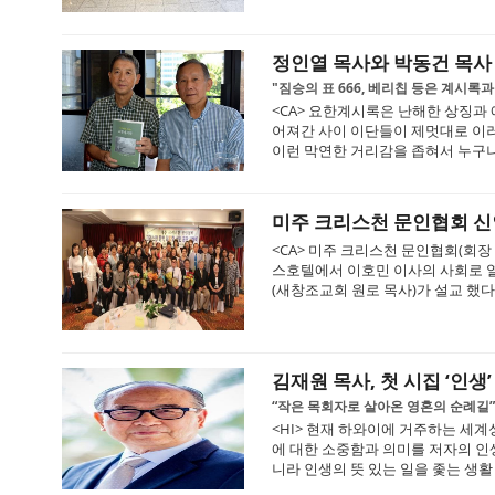
정인열 목사와 박동건 목사 
"짐승의 표 666, 베리칩 등은 계시록
<CA> 요한계시록은 난해한 상징과
어져간 사이 이단들이 제멋대로 이러
이런 막연한 거리감을 좁혀서 누구나 
미주 크리스천 문인협회 신
<CA> 미주 크리스천 문인협회(회장 
스호텔에서 이호민 이사의 사회로 열
(새창조교회 원로 목사)가 설교 했다.
김재원 목사, 첫 시집 ‘인생’
“작은 목회자로 살아온 영혼의 순례길”
<HI> 현재 하와이에 거주하는 세계
에 대한 소중함과 의미를 저자의 인
니라 인생의 뜻 있는 일을 좇는 생활 