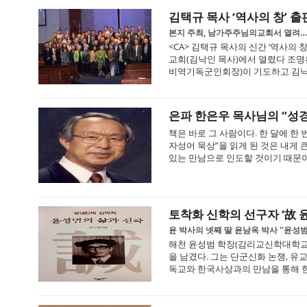
김택규 목사 ‘역사의 창’ 
본지 주최, 남가주주님의교회서 열려…김
<CA> 김택규 목사의 신간 ‘역사의 
교회(김낙인 목사)에서 열렸다 조
비역기독군인회장)이 기도하고 김낙인
은파 한은우 목사님의 “성
책은 바로 그 사람이다. 한 달에 한 
자성어 묵상”을 읽게 된 것은 내게
있는 만남으로 인도할 것이기 때문이다
토착화 신학의 선구자 ‘故 윤
윤 박사의 넷째 딸 윤남옥 박사 ''윤성범
해천 윤성범 학장(감리교신학대학교)
을 남겼다. 그는 단군신화 논쟁, 유
독교와 한국사상과의 만남을 통해 한국