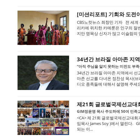
[미션리포트] 기회와 도전이
CBS노컷뉴스 최창민 기자 전 세계
리카에 위치한 카메룬은 인구의 절반
지만 명목상 신자가 많고 이슬람의 영
34년간 브라질 아마존 지
“아직 주님을 알지 못하는 미전도 부
34년간 브라질 아마존 지역에서 선
마존 선교를 다녀온 정찬성 목사(브
디오 종족들에 대해서 설명해 주세요.
제21회 글로벌국제선교대
GIM정윤명 목사 주도하에 50여 민족
<CA> 제 21회 글로벌국제선교대회
임목사 James Soy )에서 열린다. GI
되는 이...