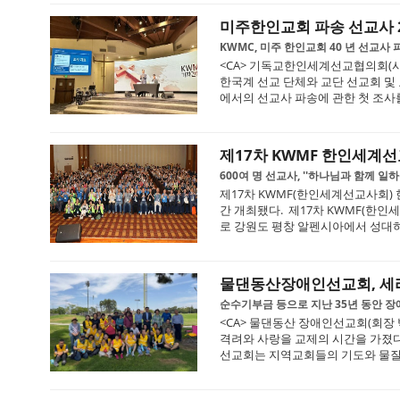
미주한인교회 파송 선교사 2,
KWMC, 미주 한인교회 40 년 선교사 
<CA> 기독교한인세계선교협의회(사무
한국계 선교 단체와 교단 선교회 및
에서의 선교사 파송에 관한 첫 조사를 
제17차 KWMF 한인세계
600여 명 선교사, ''하나님과 함께 일
제17차 KWMF(한인세계선교사회) 
간 개최됐다. 제17차 KWMF(한인
로 강원도 평창 알펜시아에서 성대하게
물댄동산장애인선교회, 세
순수기부금 등으로 지난 35년 동안 장애
<CA> 물댄동산 장애인선교회(회장 
격려와 사랑을 교제의 시간을 가졌
선교회는 지역교회들의 기도와 물질적