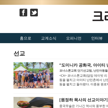
홈으로
교계소식
오피니언
인터뷰
선교
“도미니카 공화국, 아이티
코너스톤교회 단기선교팀, 난민아동들 
<CA> 코너스톤교회(담임 데이빗 리
동을 펼치고 아이티 난민촌에서 난민
동을 펼치고 돌아왔다. 이종용 원로목
[원정하 목사의 선교이야기
중국무술은 기나긴 역사와 풍부한 이