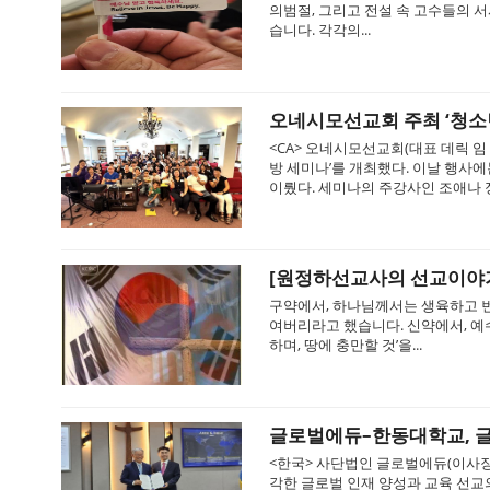
의범절, 그리고 전설 속 고수들의 
습니다. 각각의...
오네시모선교회 주최 ‘청소년
<CA> 오네시모선교회(대표 데릭 임
방 세미나’를 개최했다. 이날 행사에
이뤘다. 세미나의 주강사인 조애나 정(J
[원정하선교사의 선교이야기]
구약에서, 하나님께서는 생육하고 번
여버리라고 했습니다. 신약에서, 예
하며, 땅에 충만할 것’을...
글로벌에듀–한동대학교, 글
<한국> 사단법인 글로벌에듀(이사장
각한 글로벌 인재 양성과 교육 선교