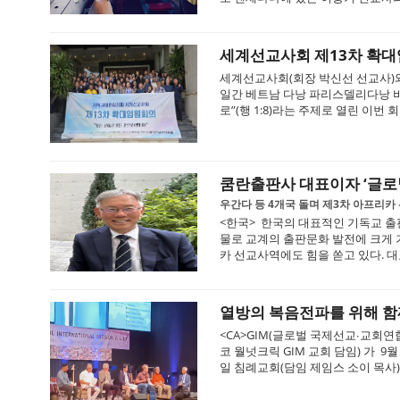
세계선교사회 제13차 확대
세계선교사회(회장 박신선 선교사)와 본
일간 베트남 다낭 파리스델리다낭 비
로”(행 1:8)라는 주제로 열린 이번 회
쿰란출판사 대표이자 ‘글로
우간다 등 4개국 돌며 제3차 아프리카
<한국> 한국의 대표적인 기독교 출
물로 교계의 출판문화 발전에 크게 
카 선교사역에도 힘을 쏟고 있다. 대
열방의 복음전파를 위해 함
<CA>GIM(글로벌 국제선교∙교회연
코 월넛크릭 GIM 교회 담임) 가 9월
일 침례교회(담임 제임스 소이 목사)서