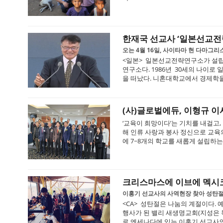
한재국 선교사 ‘일본선교전
오는 4월 16일, 사이타마 현 다마그
<일본> 일본선교전략연구소가 설립
연구소다. 1986년 30세의 나이
을 떠났다. 니혼대학교에서 경제학을 공
(사)글로벌에듀, 이형규 이사
‘교육이 희망이다’는 기치를 내걸고
해 인류 사랑과 봉사 정신으로 교육
에 7~8개의 학교를 새롭게 설립하는 
크리스마스에 이브에 멕시
이홍기 선교사의 사역현장 찾아 성탄절
<CA> 성탄절은 나눔의 계절이다.
행사가 된 밸리 새생명교회(지성은 목
로 엔세나다에 있는 이홍기 선교사의 