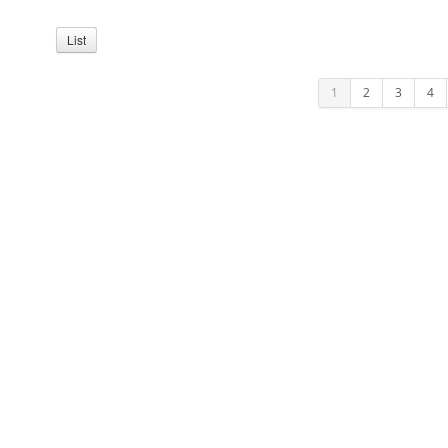
List
1
2
3
4