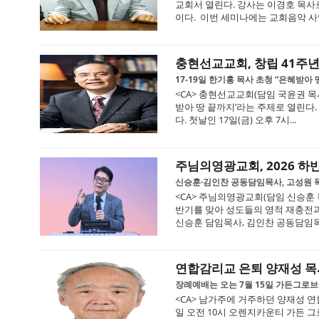
교회서 열린다. 강사는 이경호 목사
이다. 이번 세미나에는 교회음악 사역자
충현선교교회, 창립 41주년
17-19일 한기홍 목사 초청 “은혜받아
<CA> 충현선교교회(담임 국윤권 목사
받아 땅 끝까지’라는 주제로 열린다.
다. 첫날인 17일(금) 오후 7시...
주님의영광교회, 2026 
신승훈·김인찬 공동담임목사, 고성원 목
<CA> 주님의영광교회(담임 신승훈 목
반기를 맞아 성도들의 영적 재충전과 
신승훈 담임목사, 김인찬 공동담임목사
연합감리교 은퇴 양재성 목
장례예배는 오는 7월 15일 가든그로
<CA> 남가주에 거주하던 양재성 연합
일 오전 10시 오렌지카운티 가든 