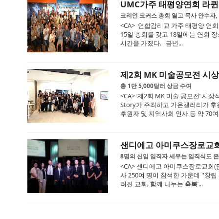
UMC가주 태평양연회 라퀸
코리언 코커스 총회 열고 목사 안수자,
<CA> 연합감리교 가주 태평양 연회 
15일 총회를 갖고 18일에는 연회
시간을 가졌다. 금년...
제2회 MK 미술공모전 시
총 1만 5,000달러 상금 수여
<CA> ‘제2회 MK 미술 공모전’ 시
Story가 주최하고 가온갤러리가 
후원자 및 지역사회 인사 등 약 70여..
샌디에고 아미쿠스장로교회 
8명의 신임 임직자 세우는 임직식도 
<CA> 샌디에고 아미쿠스장로교회(담임
사 250여 명이 참석한 가운데 ''창립
려진 교회, 함께 나누는 축복’...