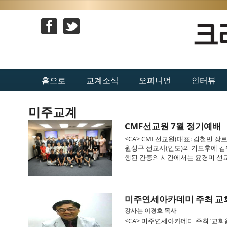
홈으로
교계소식
오피니언
인터뷰
미주교계
CMF선교원 7월 정기예배
<CA> CMF선교원(대표: 김철민 장
원성구 선교사(인도)의 기도후에 김
행된 간증의 시간에서는 윤경미 선교사
미주연세아카데미 주최 
강사는 이경호 목사
<CA> 미주연세아카데미 주최 ‘교회