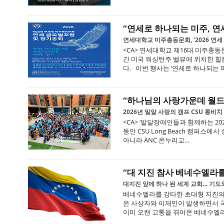
“연세로 하나되는 미주, 연
연세대학교 미주총동문회, ‘2026 연세
<CA> 연세대학교 제16대 미주총동문
간 미국 워싱턴주 벨뷰에 위치한 힐
다. 이번 행사는 ‘연세로 하나되는 미주
“하나님의 사랑가운데 월드
2026년 밀알 사랑의 캠프 CSU 롱비
<CA> ‘발달장애인들과 함께하는 2026
동안 CSU Long Beach 캠퍼
아니라 ANC 온누리교...
“대 지진 참사 베네수엘라를 위해
대지진 앞에 하나 된 세계 교회… 기도
베네수엘라를 강타한 초대형 지진의 충
은 사상자와 이재민이 발생하면서 국
이미 오랜 고통을 겪어온 베네수엘라