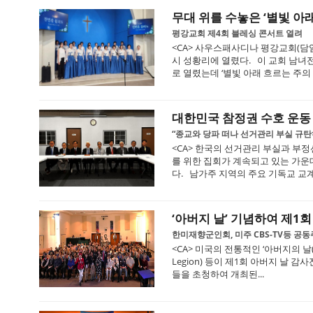
무대 위를 수놓은 ‘별빛 아
평강교회 제4회 블레싱 콘서트 열려
<CA> 사우스패사디나 평강교회(담임 
시 성황리에 열렸다. 이 교회 남녀
로 열렸는데 ‘별빛 아래 흐르는 주의 은
대한민국 참정권 수호 운동
“종교와 당파 떠나 선거관리 부실 규
<CA> 한국의 선거관리 부실과 부
를 위한 집회가 계속되고 있는 가
다. 남가주 지역의 주요 기독교 교계
‘아버지 날’ 기념하여 제1회
한미재향군인회, 미주 CBS-TV등 공
<CA> 미국의 전통적인 ‘아버지의 날(Fat
Legion) 등이 제1회 아버지 날 
들을 초청하여 개최된...