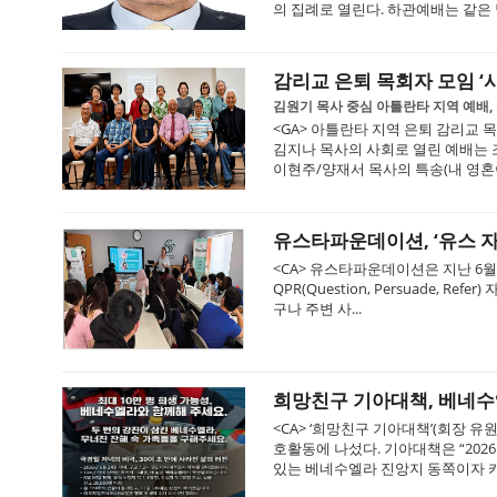
의 집례로 열린다. 하관예배는 같은 날
감리교 은퇴 목회자 모임 ‘
김원기 목사 중심 아틀란타 지역 예배,
<GA> 아틀란타 지역 은퇴 감리교 목
김지나 목사의 사회로 열린 예배는 조
이현주/양재서 목사의 특송(내 영혼이 
유스타파운데이션, ‘유스 
<CA> 유스타파운데이션은 지난 6월 2
QPR(Question, Persuade,
구나 주변 사...
희망친구 기아대책, 베네수
<CA> ‘희망친구 기아대책’(회장 
호활동에 나섰다. 기아대책은 “2026
있는 베네수엘라 진앙지 동쪽이자 카라