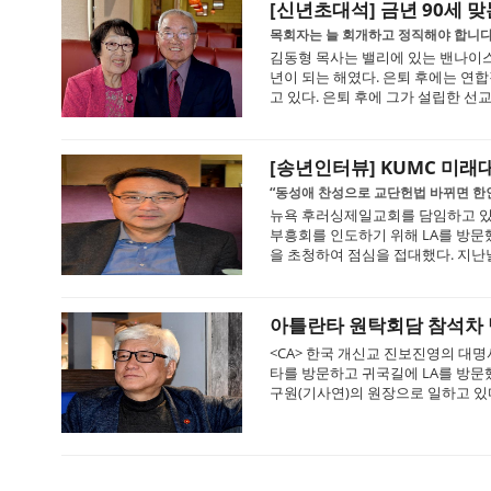
[신년초대석] 금년 90세
목회자는 늘 회개하고 정직해야 합니
김동형 목사는 밸리에 있는 밴나이스
년이 되는 해였다. 은퇴 후에는 연
고 있다. 은퇴 후에 그가 설립한 선교
[송년인터뷰] KUMC 미
“동성애 찬성으로 교단헌법 바뀌면 한
뉴욕 후러싱제일교회를 담임하고 있
부흥회를 인도하기 위해 LA를 방문
을 초청하여 점심을 접대했다. 지난날
아틀란타 원탁회담 참석차 방
<CA> 한국 개신교 진보진영의 대
타를 방문하고 귀국길에 LA를 방문
구원(기사연)의 원장으로 일하고 있다.