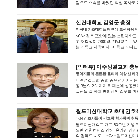
감으로 소속을 바꿨던 백철 목사도 이
선린대학교 김영문 총장
미국내 간호대학들과 연계 모색하러 
<CA> 경북 포항에 있는 선린대학교
고 재학생이 2800명, 전임교수는 
는 기독교 사학이다. 이 학교의 대표
[인터뷰] 미주성결교회 총
동역자들의 든든한 울타리 역할·신뢰 
미주성결교회 총회 총무선거에서는 이
원 3분의 2의 지지로 재선에 성공했
살림을 잘 하고 총회장이 업무를 마음
월드미션대학교 초대 간호
“RN 간호사들이 간호학 학사학위 취득
월드미션대학교 개교 30주년 기념
오랜 경험캠퍼스 강의, 온라인 강의
의 접목도 시도 <CA> 월드미션대학교