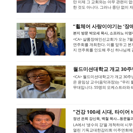
만 이제 그 교회와는 아무 관련이 
한 것도 아니다. 그러나 중단 없이 자신
“휠체어 사랑이야기는 ‘장
본지 방문 박모세 목사, 소프라노 이영
<CA> 샬롬장애인선교회가 오는 7월
연주회를 개최한다. 이를 앞두고 본
지 연주회를 인도해 주신 하나님께 감
월드미션대학교 개교 30주
<CA> 월드미션대학교가 개교 30
은 윤임상 교수(음악과장)는 “우리
무대입니다. 55명의 오케스트라와 6
“건강 100세 시대, 타이어
정년 은퇴 강신욱, 백철 목사…동문들
LA에서 ‘생수의 강’을 개척하여 
열린 기독교대한감리회 미주연회에서