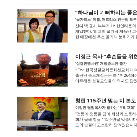
“하나님이 기뻐하시는 좋은
‘올가리노’ 이불, 매트리스 전문점 오픈
신디 백 권사 부부가 LA 한인타운의 ‘
개업했다. ‘최고의 올가닉 제품만 
한 매장에선 우선 올가닉 분위기가 물
이정근 목사 “후손들을 위한
‘성결인명사전’ 개정증보판 출간
<CA> 한국성결교회문화선교회가 펴
출판된 증보개정판은 총 1천264페이
이주해온 성결교인들의 역사도 담았다
창립 115주년 맞는 미 본
이창민 담임목사가 말하는 ‘우리교회’
"전통에 정통을 담아 세상과 소통하는
회가 올해 창립 115주년을 맞습니다
도의 숨결이 고스란히 담겨있습니다. 