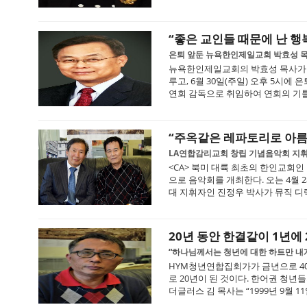
“좋은 교인들 때문에 난 
은퇴 앞둔 뉴욕한인제일교회 박효성 
뉴욕한인제일교회의 박효성 목사가 은
루고, 6월 30일(주일) 오후 5시에
연회 감독으로 취임하여 연회의 기틀을 
“주옥같은 레파토리로 아
LA연합감리교회 창립 기념음악회 지휘
<CA> 북미 대륙 최초의 한인교회인
으로 음악회를 개최한다. 오는 4월 
대 지휘자인 진정우 박사가 뮤직 디렉
20년 동안 한결같이 1년에
“하나님께서는 청년에 대한 하트만 내
HYM청년연합집회가가 금년으로 40
로 20년이 된 것이다. 한어권 청
더글러스 김 목사는 “1999년 9월 1