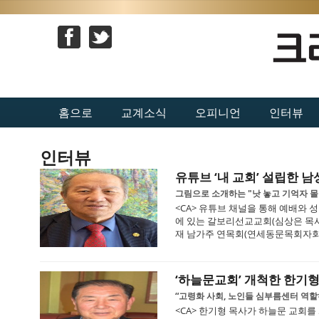
홈으로
교계소식
오피니언
인터뷰
인터뷰
유튜브 ‘내 교회’ 설립한 
그림으로 소개하는 "낫 놓고 기억자 몰
<CA> 유튜브 채널을 통해 예배와 
에 있는 갈보리선교교회(심상은 목사
재 남가주 연목회(연세동문목회자회) 
‘하늘문교회’ 개척한 한기형
“고령화 사회, 노인들 심부름센터 역할
<CA> 한기형 목사가 하늘문 교회