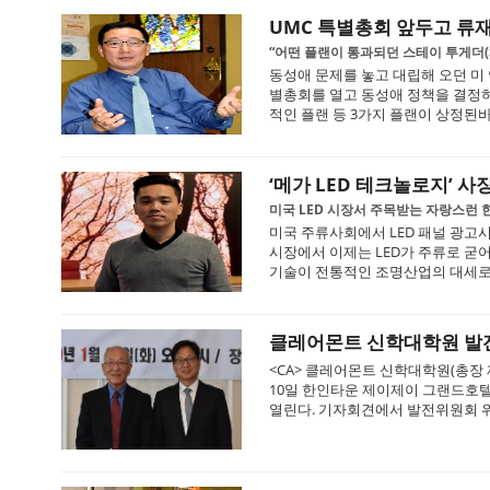
UMC 특별총회 앞두고 류
“어떤 플랜이 통과되던 스테이 투게더(St
동성애 문제를 놓고 대립해 오던 미 
별총회를 열고 동성애 정책을 결정하게
적인 플랜 등 3가지 플랜이 상정된바 
‘메가 LED 테크놀로지’ 사
미국 LED 시장서 주목받는 자랑스런 
미국 주류사회에서 LED 패널 광고
시장에서 이제는 LED가 주류로 굳
기술이 전통적인 조명산업의 대세로 자리
클레어몬트 신학대학원 발
<CA> 클레어몬트 신학대학원(총장 
10일 한인타운 제이제이 그랜드호텔에
열린다. 기자회견에서 발전위원회 위