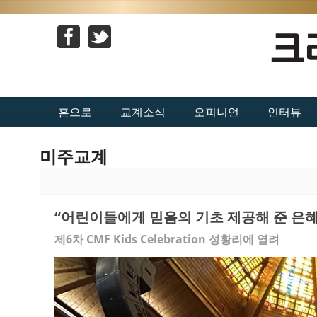
홈으로
교계소식
오피니언
인터뷰
미주교계
“어린이들에게 믿음의 기초 제공해 준 은혜
제6차 CMF Kids Celebration 성황리에 열려