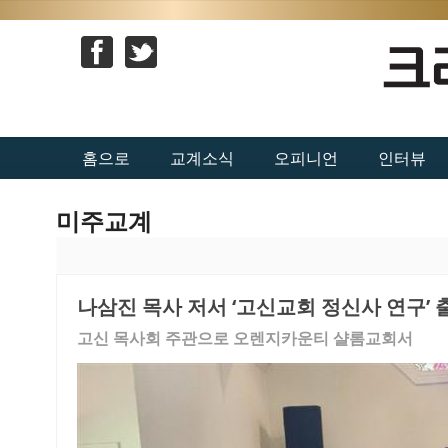
홈으로
교계소식
오피니언
인터뷰
미주교계
나삼진 목사 저서 ‘고신교회 정신사 연구’
고신 목사회 주관으로 오렌지카운티 샬롬교회서