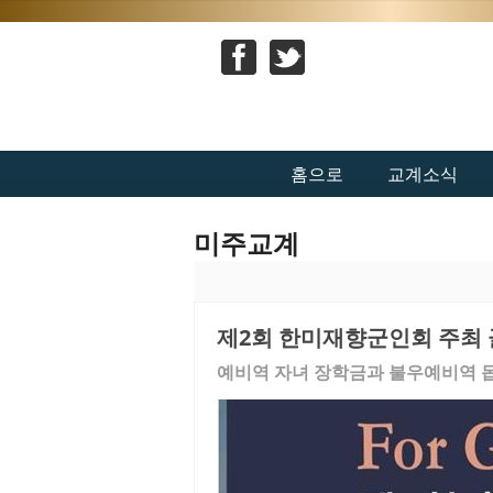
홈으로
교계소식
미주교계
제2회 한미재향군인회 주최
예비역 자녀 장학금과 불우예비역 돕