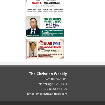
The Christian Weekly
9925 Bothwell Rd.
Northridge, CA 91324
TEL. 818.624.2190
Email. cweeklyusa@gmail.com