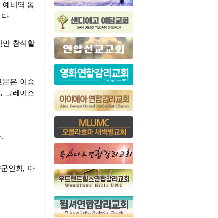
불우 예비역 돕
된다.
뱅큇만 참석할
고문은 이승
룡, 그레이스
.
향군인회, 아