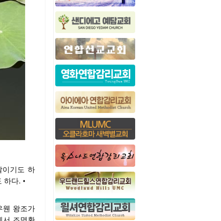
달이기도 하
하다. •
우웬 왕조가
에서 조명환