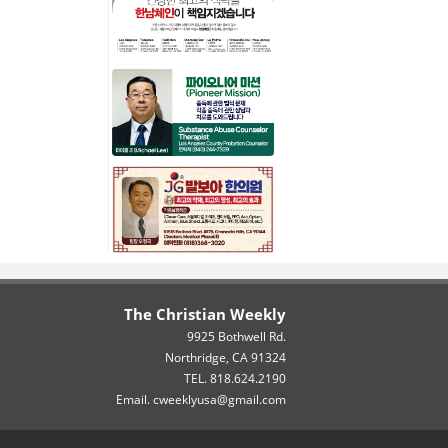
The Christian Weekly
9925 Bothwell Rd.
Northridge, CA 91324
TEL. 818.624.2190
Email. cweeklyusa@gmail.com