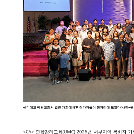
샌디에고 예담교회서 열린 개회얘배후 참가자들이 한자리에 모였다[사진=원홍
<CA> 연합감리교회(UMC) 2026년 서부지역 목회자 가족 