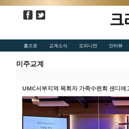
홈으로
교계소식
오피니언
인터뷰
미주교계
UMC서부지역 목회자 가족수련회 샌디에고