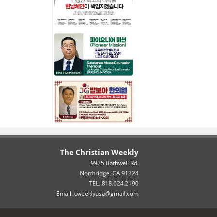
The Christian Weekly
9925 Bothwell Rd.
Northridge, CA 91324
TEL. 818.624.2190
Email. cweeklyusa@gmail.com