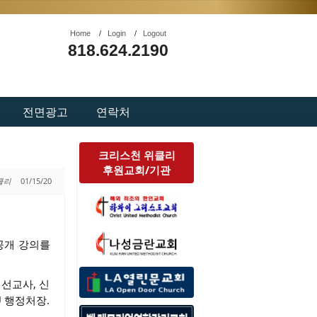
Home
/
Login
/
Logout
818.624.2190
전면광고
연락처
크리스천 위클리
후원교회/기관
위클리
01/15/20
 공개 강의를
선교사, 신
U 행정처장.