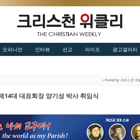
오피니언
인터뷰
선교
라이프
광고갤러리
• Posted by 크리스천 
14대 대표회장 양기성 박사 취임식