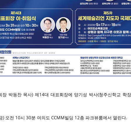
장 박동찬 목사) 제14대 대표회장에 양기성 박사(청주신학교 학장
금) 오전 10시 30분 여의도 CCMM빌딩 12층 파크뷰룸에서 열린다.