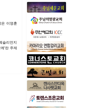
장은 이영훈
계웨슬리언지
께’란 주제