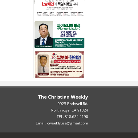
The Christian Weekly
9925 Bothwell Rd.
Northridge, CA 91324
TEL. 818.624.2190
Email. cweeklyusa@gmail.com