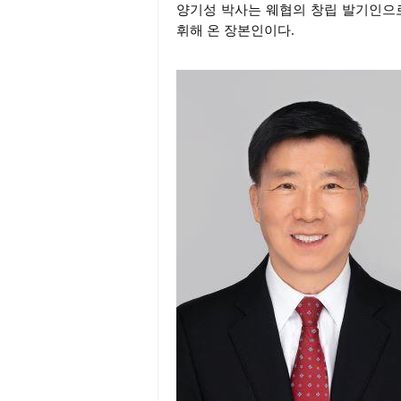
양기성 박사는 웨협의 창립 발기인으
휘해 온 장본인이다.