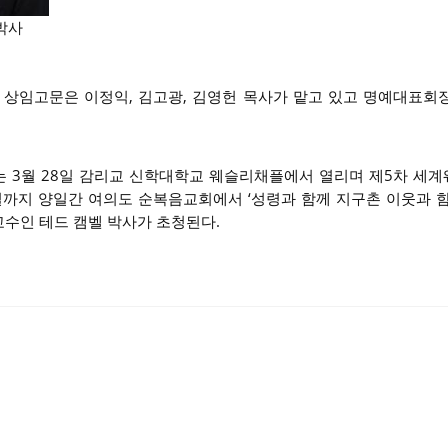
박사
 상임고문은 이정익, 김고광, 김영헌 목사가 맡고 있고 명예대표회
는 3월 28일 감리교 신학대학교 웨슬리채플에서 열리며 제5차 세
8일까지 양일간 여의도 순복음교회에서 ‘성령과 함께 지구촌 이웃과 함
좌교수인 테드 캠벨 박사가 초청된다.