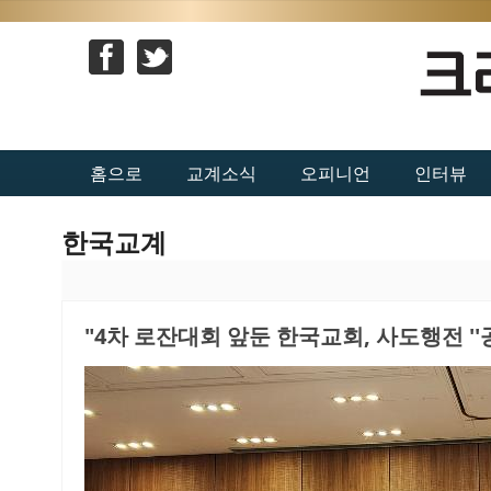
홈으로
교계소식
오피니언
인터뷰
한국교계
"4차 로잔대회 앞둔 한국교회, 사도행전 ''