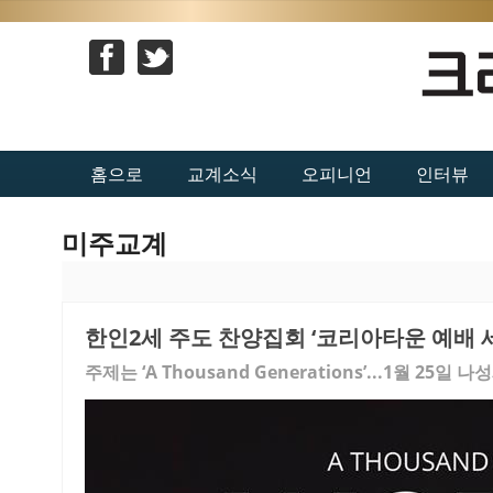
홈으로
교계소식
오피니언
인터뷰
미주교계
한인2세 주도 찬양집회 ‘코리아타운 예배 
주제는 ‘A Thousand Generations’...1월 25일