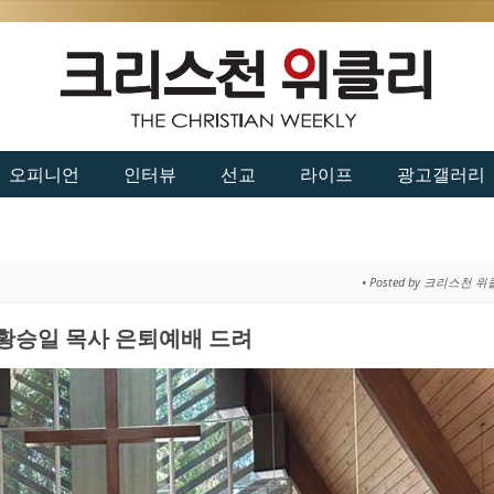
오피니언
인터뷰
선교
라이프
광고갤러리
• Posted by 크리스천 
승일 목사 은퇴예배 드려