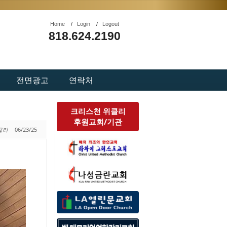
Home
/
Login
/
Logout
818.624.2190
전면광고
연락처
크리스천 위클리
후원교회/기관
위클리
06/23/25