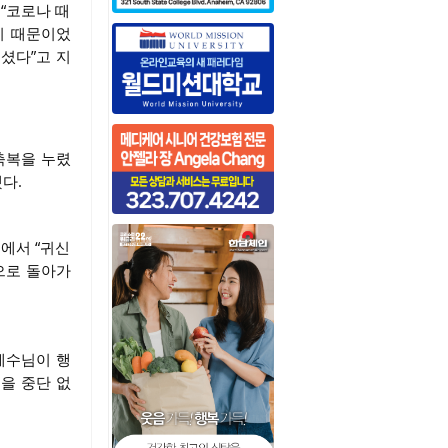
 “코로나 때
기 때문이었
셨다”고 지
축복을 누렸
다.
교에서 “귀신
으로 돌아가
예수님이 행
을 중단 없