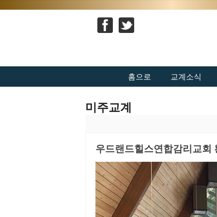
홈으로
교계소식
미주교계
우드랜드힐스연합감리교회 황