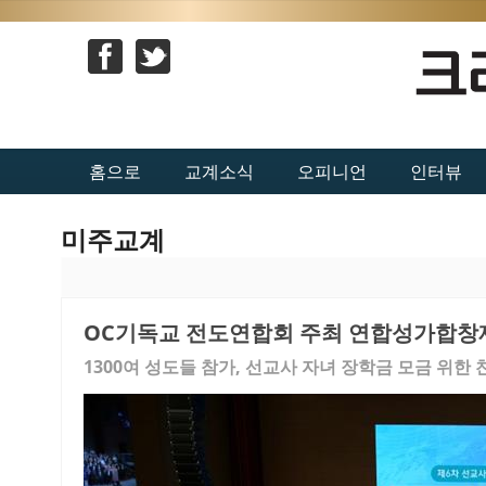
홈으로
교계소식
오피니언
인터뷰
미주교계
OC기독교 전도연합회 주최 연합성가합창
1300여 성도들 참가, 선교사 자녀 장학금 모금 위한