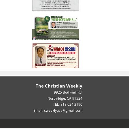
The Christian Weekly
9925 Bothwell Rd.
Northridge, CA 91324
TEL. 818.624.2190
Email. cweeklyusa@gmail.com