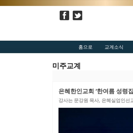
홈으로
교계소식
미주교계
은혜한인교회 ‘한여름 성령집
강사는 문강원 목사, 은혜실업인선