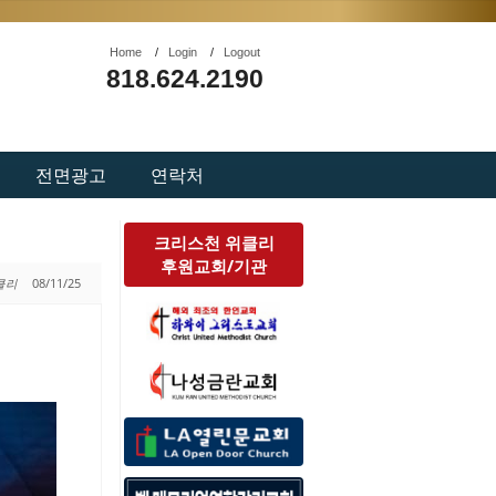
Home
/
Login
/
Logout
818.624.2190
전면광고
연락처
크리스천 위클리
후원교회/기관
위클리
08/11/25