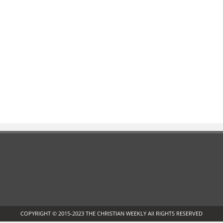
COPYRIGHT © 2015-2023 THE CHRISTIAN WEEKLY All RIGHTS RESERVED