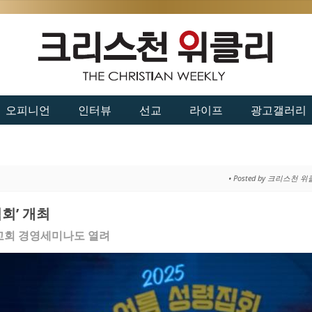
오피니언
인터뷰
선교
라이프
광고갤러리
• Posted by 크리스천 
회’ 개최
교회 경영세미나도 열려