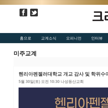
홈으로
교계소식
오피니언
인터뷰
미주교계
헨리아펜젤러대학교 개교 감사 및 학위수
5월 30일(토) 오전 10:30 나성동산교회