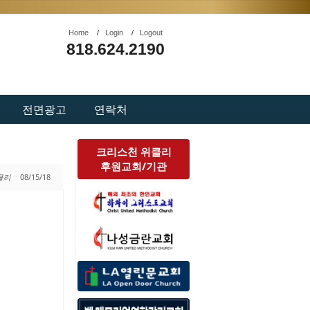
Home
/
Login
/
Logout
818.624.2190
전면광고
연락처
크리스천 위클리
후원교회/기관
위클리
08/15/18