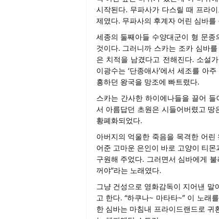
시작된다. 무파사가 다스릴 때 프라이
제였다. 무파사의 후계자 어린 심바를
세종의 둘째아들 수양대군이 형 문종의
것이다. 그러니까 스카는 조카 심바를
은 치적을 남겼다고 전해진다. 소설가
이광수는 ‘단종애사’에서 세조를 아
흥하던 왕국을 망조에 빠트렸다.
스카는 간사한 하이에나들을 끌어 들
서 아름답던 초원은 시들어버렸고 땅
황폐화되었다.
아버지의 억울한 죽음을 목격한 어린 
어준 고마운 은인이 바로 고양이 티몬
구원해 주었다. 그러면서 심바에게 불러준 
꺼야”라는 노래였다.
그냥 건성으로 영화감독이 지어낸 말이
고 한다. “하쿠나~ 마타타~” 이 노
한 심바는 마침내 프라이드랜드로 귀환