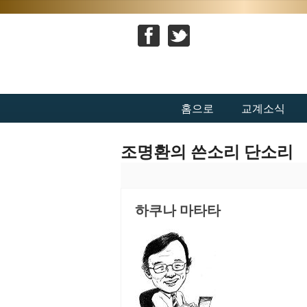
홈으로
교계소식
조명환의 쓴소리 단소리
하쿠나 마타타