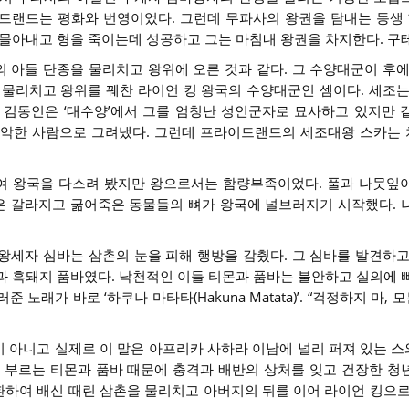
드랜드는 평화와 번영이었다. 그런데 무파사의 왕권을 탐내는 동생 ‘
 몰아내고 형을 죽이는데 성공하고 그는 마침내 왕권을 차지한다. 구
 아들 단종을 물리치고 왕위에 오른 것과 같다. 그 수양대군이 후에
 물리치고 왕위를 꿰찬 라이언 킹 왕국의 수양대군인 셈이다. 세조는
 김동인은 ‘대수양’에서 그를 엄청난 성인군자로 묘사하고 있지만 
주 악한 사람으로 그려냈다. 그런데 프라이드랜드의 세조대왕 스카는
여 왕국을 다스려 봤지만 왕으로서는 함량부족이었다. 풀과 나뭇잎
은 갈라지고 굶어죽은 동물들의 뼈가 왕국에 널브러지기 시작했다. 
왕세자 심바는 삼촌의 눈을 피해 행방을 감췄다. 그 심바를 발견하고
과 흑돼지 품바였다. 낙천적인 이들 티몬과 품바는 불안하고 실의에 
노래가 바로 ‘하쿠나 마타타(Hakuna Matata)’. “걱정하지 마, 모
 아니고 실제로 이 말은 아프리카 사하라 이남에 널리 퍼져 있는 
래를 부르는 티몬과 품바 때문에 충격과 배반의 상처를 잊고 건장한 청
하여 배신 때린 삼촌을 물리치고 아버지의 뒤를 이어 라이언 킹으로