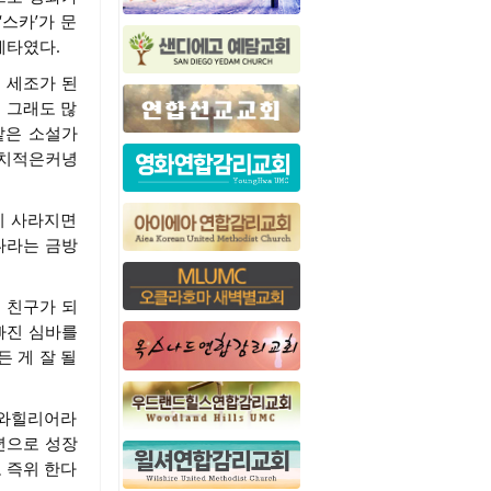
스카’가 문
테타였다.
 세조가 된
 그래도 많
같은 소설가
 치적은커녕
이 사라지면
나라는 금방
 친구가 되
빠진 심바를
든 게 잘 될
스와힐리어라
년으로 성장
 즉위 한다