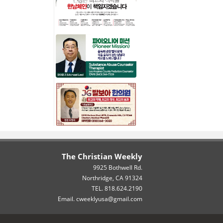
The Christian Weekly
9925 Bothwell Rd.
Northridge, CA 91324
TEL. 818.624.2190
Email. cweeklyusa@gmail.com