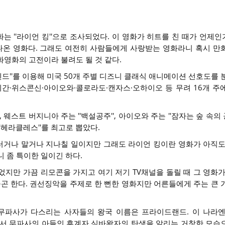
 ''라이언 킹''으로 조사되었다. 이 영화가 히트를 친 때가 언제인가
 나온 영화다. 그래도 여전히 사람들에게 사랑받는 영화라니 혹시 만
만화영화의 고전이라 불려도 될 것 같다.
트렌드''를 이용해 미국 50개 주별 디즈니 클래식 애니메이션 선호도를
미시간·위스콘신·아이오와·콜로라도·캔자스·오하이오 등 무려 16개 주
 웨스트 버지니아 주는 ''백설공주'', 아이오와 주는 ''잠자는 숲 속의 공
''헤라클레스''를 최고로 뽑았다.
러거나 말거나 지나칠 일이지만 그래도 라이언 킹이란 영화가 아직도
 좀 특이한 일이긴 하다.
었지만 가끔 리모콘을 가지고 여기 저기 TV채널을 돌릴 때 그 영화가
 한다. 권선징악을 주제로 한 뻔한 영화지만 어른들에게 주는 큰 
 무파사가 다스리는 사자들의 왕국 이름은 프라이드랜드. 이 나라엔
에서 무파사의 아들인 후계자 심바왕자의 탄생을 알리는 거창한 모습