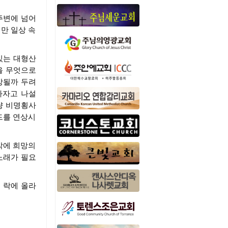
주변에 넘어
만 일상 속
있는 대형산
을 무엇으로
방될까 두려
하자고 나설
냥 비명횡사
드를 연상시
각에 희망의
노래가 필요
 락에 올라