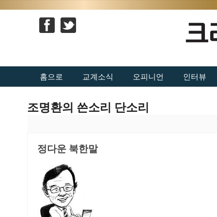
홈으로
교계소식
오피니언
인터뷰
조명환의 쓴소리 단소리
정다운 북한말