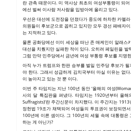
란 관측 때문이다. 미 역사상 최초의 여성부통령이 되어
에선 벌써 이사람 저사람을 입방아에 올리고 있다.
우선은 대선에 도전장을 던졌다가 중도에 하차한 카멜라 
의원들이 후보군으로 꼽히고 있지만 모두 경선 패배자이고
는 지적하고 있다.
물론 공화당에선 이미 세상을 떠난 존 매케인이 알래스카
대선을 치뤘지만 실패한 적이 있다. 오히려 페일린을 발
그럼 만약 민주당에서 금년에 여성 부통령 후보를 지명한
아직 누가 트럼프와 한판 승부를 벌일 민주당 후보가 될
야 한다. 그래서 성급하게 김치국부터 마실 이유는 없다
이 높아지고 있는 것 뿐 이다.
이번 주 타임지는 지난 100년 동안 ‘올해의 여성(Woman 
사의 달 특집판을 펴냈다. 타임지는 1920년부터 올해
Suffragists)’란 주간신문이 차지했다. 이 주간지는 1
정헌법 19조가 채택되어 여성들의 투표권이 보장되면서
100년에 이른 셈이다. 그 100년의 세월 속에 대통
하는 게 아닌가?