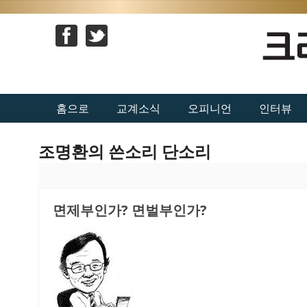
홈으로
교계소식
오피니언
인터뷰
조명환의 쓴소리 단소리
면제부인가? 면벌부인가?