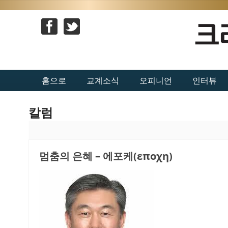
홈으로
교계소식
오피니언
인터뷰
칼럼
멈춤의 은혜 – 에포케(εποχη)