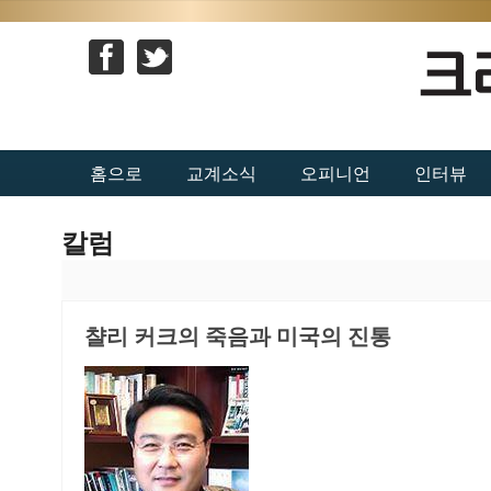
홈으로
교계소식
오피니언
인터뷰
칼럼
챨리 커크의 죽음과 미국의 진통