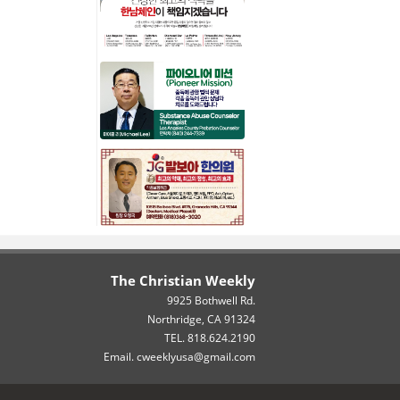
The Christian Weekly
9925 Bothwell Rd.
Northridge, CA 91324
TEL. 818.624.2190
Email. cweeklyusa@gmail.com