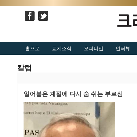
홈으로
교계소식
오피니언
인터뷰
칼럼
얼어붙은 계절에 다시 숨 쉬는 부르심