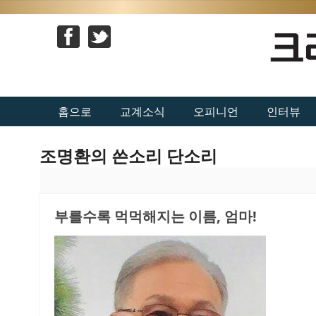
홈으로
교계소식
오피니언
인터뷰
조명환의 쓴소리 단소리
부를수록 먹먹해지는 이름, 엄마!