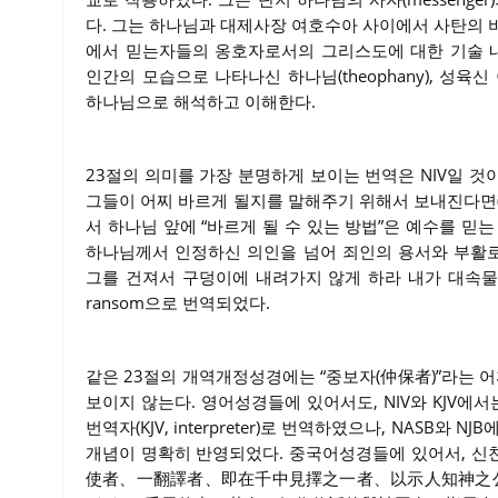
다. 그는 하나님과 대제사장 여호수아 사이에서 사탄의 비난에
에서 믿는자들의 옹호자로서의 그리스도에 대한 기술 내용
인간의 모습으로 나타나신 하나님(theophany), 성육신 이
하나님으로 해석하고 이해한다.
23절의 의미를 가장 분명하게 보이는 번역은 NIV일 것
그들이 어찌 바르게 될지를 말해주기 위해서 보내진다면(sent 
서 하나님 앞에 “바르게 될 수 있는 방법”은 예수를 믿
하나님께서 인정하신 의인을 넘어 죄인의 용서와 부활로
그를 건져서 구덩이에 내려가지 않게 하라 내가 대속물
ransom으로 번역되었다.
같은 23절의 개역개정성경에는 “중보자(仲保者)”라는
보이지 않는다. 영어성경들에 있어서도, NIV와 KJV에서는 
번역자(KJV, interpreter)로 번역하였으나, NASB와 NJB
개념이 명확히 반영되었다. 중국어성경들에 있어서, 신천
使者、一翻譯者、即在千中見擇之一者、以示人知神之公義