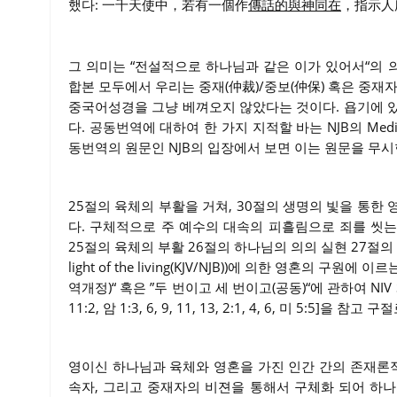
했다: 一千天使中，若有一個作
傳話的與神同在
，指示人
그 의미는 “전설적으로 하나님과 같은 이가 있어서“의
합본 모두에서 우리는 중재(仲裁)/중보(仲保) 혹은 중재
중국어성경을 그냥 베껴오지 않았다는 것이다. 욥기에 
다. 공동번역에 대하여 한 가지 지적할 바는 NJB의 Med
동번역의 원문인 NJB의 입장에서 보면 이는 원문을 무시
25절의 육체의 부활을 거쳐, 30절의 생명의 빛을 통한
다. 구체적으로 주 예수의 대속의 피흘림으로 죄를 씻
25절의 육체의 부활 26절의 하나님의 의의 실현 27절의 죄의 용서,
light of the living(KJV/NJB))에 의한 영혼의 
역개정)“ 혹은 ”두 번이고 세 번이고(공동)“에 관하여 NIV Study Bi
11:2, 암 1:3, 6, 9, 11, 13, 2:1, 4, 6, 미 5:5]을 참
영이신 하나님과 육체와 영혼을 가진 인간 간의 존재론적
속자, 그리고 중재자의 비젼을 통해서 구체화 되어 하