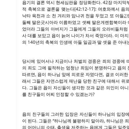
욥기의 결론 역시 현세심판을 정당화한다. 42장 마지막
적 축복으로 결론을 맺는다[42:12-17]: 여호와께서 
낙타 육천과 소 천 겨리와 암나귀 천을 두었고 또 아들
2)
둘째 딸은긋시아라 이름하였고 셋째 딸은게렌합북이라 
었더라 그들의 아버지가 그들에게 그들의 오라비들처럼 
사 대를 보았고 욥이 늙어 나이가 차서 죽었더라. 이 마
의 140년의 축복의 인생에 아들 일곱과 딸 셋을 준 아내
당시에 있어서나 지금이나 처벌의 경중은 죄의 경중에 따
의 죄도 그에 필적하는 엄청난 죄임이 분명하다고 욥의
따르면, 욥이 하나님 앞에 의로운 자였다면, 결코 이러한
래서 그들은 자연스럽게 재난을 당한 친구에 대해서 위로
다. 그들은 욥이 자신들이 생각한 것과 같은 의인이 아
를 친구들이 어찌 인정할 수 있겠는가?
욥의 친구들의 그러한 입장은 자신들이 하나님의 입장에
이 된다. 그들은 “하나님께 불평하지 말아라, 하나님은 죄
의 어머니의 수태, 출생을 저주하는 욥에게 그들은 일주