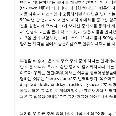
여기서 ”변론하자”는 문제를 해결하자(settle, NIV), 따져보
(talk over, NJB)의 의미이다. 이러한 하나님의 변
자를 세워서 이스라엘과 소통하시던 하나님은 빗나가는 
500여년 간 선지자도 예언도 폐하여 대화를 끊으신 암흑
젼을 실현시켜 주셨다. 그가 보내신 중재자를 통해서 새
서, 인생의 고난을 함께 겪고 보셨고, 많은 이들을 만나
지 3일 만에 부활하셨고, 베드로와 12 제자들과 500명
랑하는 제자들 앞에서 승천하심으로 인류의 새역사를 시
부정할 바 없이, 욥기의 주요 주제 중의 하나는 인내이다. 
만 이뿐 아니라 우리가 환난 중에도 즐거워하나니 이는 
이로다. 우리는 연단(鍊鍛)이라는 어휘를 중국어성경들에서
당하는 어휘는 “perseverance“로 번역되었다. 옥스퍼드 사전은
despite difficulty or delay in achieving su
공동번역은 그 의미를 개역개정이나 표준새번역 번역자들
욥은 그 참을성(인내심)으로 그가 더불어 살아온 하나님
욥기의 또 다른 주제 중의 하나는 [롬 5:4]의 ”소망(hop