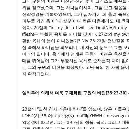
그의 구원의 비젼은 이천년-천년 후에 그리스도 예수를 
위를 걸으셨으며, 그는 하나님이시며, 그를 보고 말씀을 
신약성경을 기록하였으며, 그가 십자가에 피 흘려 죽으
피부를 가진 욥이 “내 살갗이 다 썩은 다음에라도, 내 육체가
이다. 26절의 “in my flesh I will see God(NIV)/in my 
(flesh)는 부활한 육체를 의미할 것이다. 27절의 my own eyes
활한 육체의 눈이 아니겠는가? NIV 26-27절 전반절을
살 속에서 하나님을 뵈오리니, 내 자신의 눈으로 그를 
미래의 일이다. 욥기에서 전개된 구원의 비젼은 육신을 
대를 뛰어넘어 그가 부활하신 육체로 존재론적 차이 없이,
는 그의 구원의 비젼을 확장했다. 고난 속의 한 사람 욥
지 확장되었다.
엘리후에 의해서 더욱 구체화된 구원의 비젼[33:23-30] 
23절의 “일천 천사 가운데 하나”를 읽으며, 많은 이들은 영어성경들
LORD(히브리어: מַלְאַךְ יְהוָה mal’āḵ YHWH "messenger of Yahweh")로 표현된 존재(figure)를 생각하게 될 것이다. 구
약성경에 따르면, 그는 하나님의 성품, 목적, 그리고 
교로 작용하였다. 그는 단지 하나님의 사자(messeng