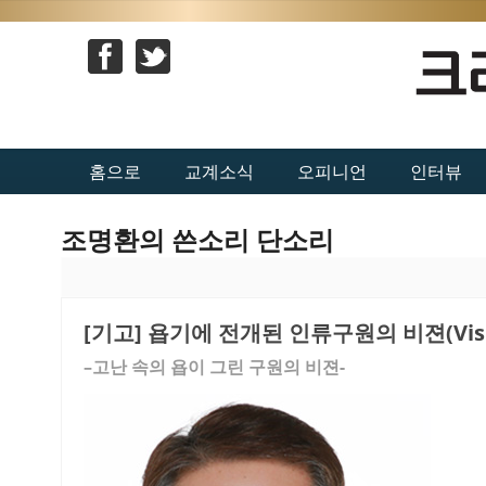
홈으로
교계소식
오피니언
인터뷰
조명환의 쓴소리 단소리
[기고] 욥기에 전개된 인류구원의 비젼(Visi
–고난 속의 욥이 그린 구원의 비젼-