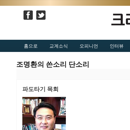
홈으로
교계소식
오피니언
인터뷰
조명환의 쓴소리 단소리
파도타기 목회