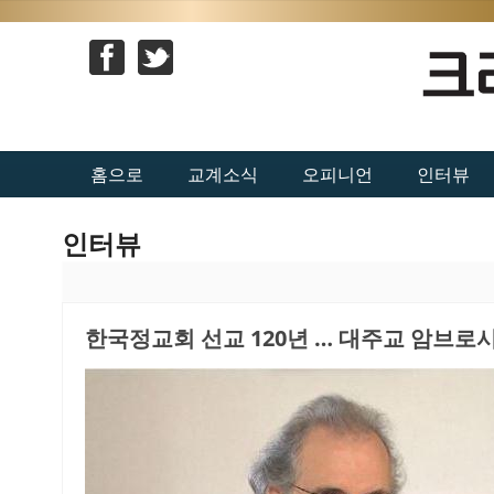
홈으로
교계소식
오피니언
인터뷰
인터뷰
한국정교회 선교 120년 … 대주교 암브로