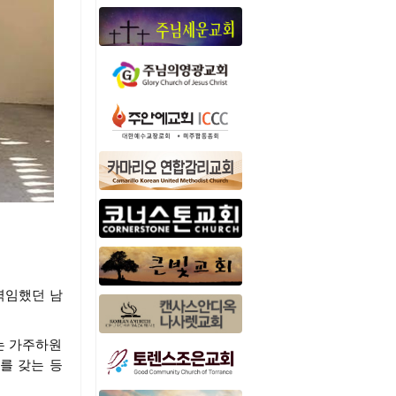
역임했던 남
는 가주하원
를 갖는 등