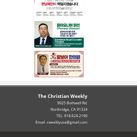
The Christian Weekly
9925 Bothwell Rd.
Northridge, CA 91324
TEL. 818.624.2190
Email. cweeklyusa@gmail.com