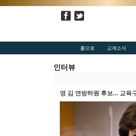
홈으로
교계소식
인터뷰
영 김 연방하원 후보… 교육