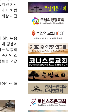
못했지만 기적
다. 이처럼
 세상과 천
춤과 찬양무용
 ‘내 평생에
프라노 박종희
막 순서인 소
앵콜을 외쳤
정성어린 도