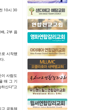
전 10시 30
, 2부 음
으로 시작됐
쳤다.
없듯이 사람도
 때 그 기
씀하신다”고
피고 공동체