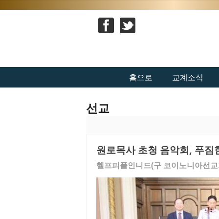
홈으로
교계소식
선교
원로목사 초청 음악회, 푸짐
헬프피플인니드(구 코이노니아선교회) ‘W