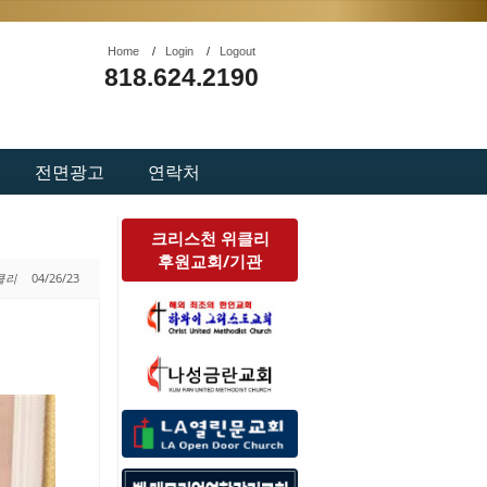
Home
/
Login
/
Logout
818.624.2190
전면광고
연락처
크리스천 위클리
후원교회/기관
위클리
04/26/23