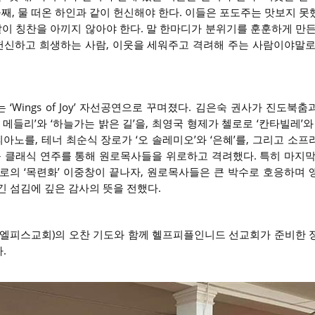
둘째, 물 떠온 하인과 같이 헌신해야 한다. 이들은 포도주는 맛보지 
같이 칭찬을 아끼지 않아야 한다. 말 한마디가 분위기를 훈훈하게 만든
 헌신하고 희생하는 사람, 이웃을 세워주고 격려해 주는 사람이야말로
‘Wings of Joy’ 자선공연으로 꾸며졌다. 김은숙 권사가 진도북
메들리’와 ‘하늘가는 밝은 길’을, 최영국 형제가 첼로로 ‘칸타빌레’와
피아노를, 테너 최순식 장로가 ‘오 솔레미오’와 ‘은혜’를, 그리고 소
편’ 등 클래식 연주를 통해 원로목사들을 위로하고 격려했다. 특히 마지
로의 ‘목련화’ 이중창이 끝나자, 원로목사들은 큰 박수로 호응하며 
뿍 담긴 섬김에 깊은 감사의 뜻을 전했다.
(엘피스교회)의 오찬 기도와 함께 헬프피플인니드 선교회가 준비한 
.