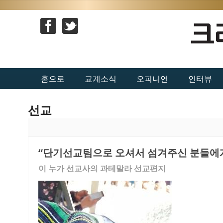
홈으로
교계소식
오피니언
인터뷰
선교
“단기선교팀으로 오셔서 섬겨주신 분들에게
이 누가 선교사의 과테말라 선교편지