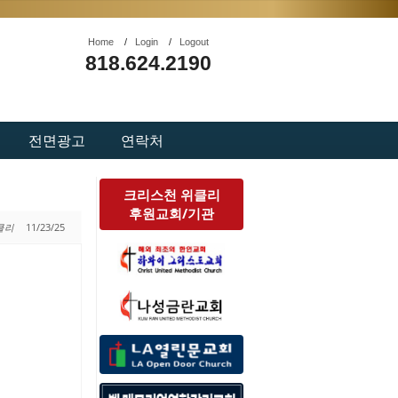
Home
/
Login
/
Logout
818.624.2190
전면광고
연락처
크리스천 위클리
후원교회/기관
위클리
11/23/25