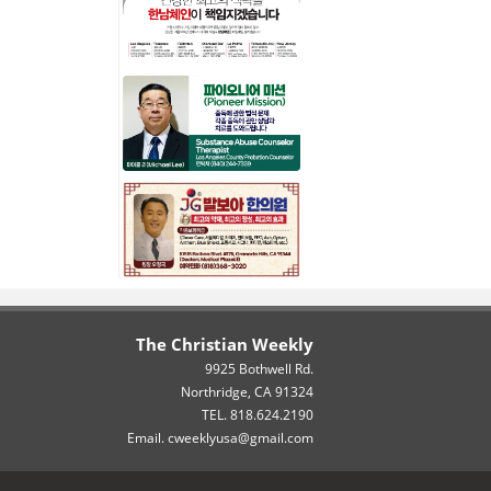
The Christian Weekly
9925 Bothwell Rd.
Northridge, CA 91324
TEL. 818.624.2190
Email. cweeklyusa@gmail.com