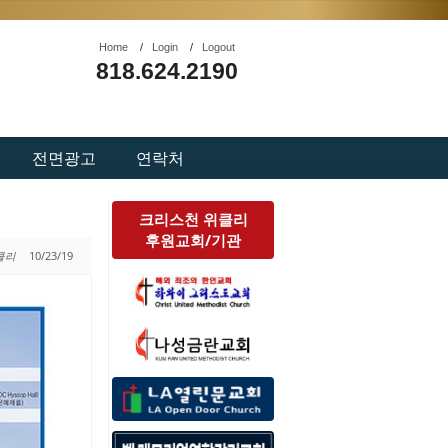
Home
/
Login
/
Logout
818.624.2190
전면광고
연락처
크리스천 위클리
후원교회/기관
위클리
10/23/19