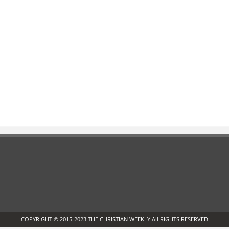
COPYRIGHT © 2015-2023 THE CHRISTIAN WEEKLY All RIGHTS RESERVED