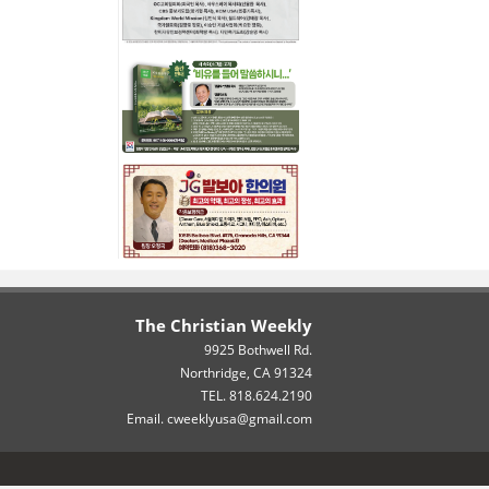
The Christian Weekly
9925 Bothwell Rd.
Northridge, CA 91324
TEL. 818.624.2190
Email. cweeklyusa@gmail.com