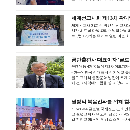
세계선교사회 제13차 확대
세계선교사회(회장 박신선 선교사)와 본
일간 베트남 다낭 파리스델리다낭 비
로”(행 1:8)라는 주제로 열린 이번 회
쿰란출판사 대표이자 ‘글로
우간다 등 4개국 돌며 제3차 아프리카
<한국> 한국의 대표적인 기독교 출
물로 교계의 출판문화 발전에 크게 
카 선교사역에도 힘을 쏟고 있다. 대
열방의 복음전파를 위해 함
<CA>GIM(글로벌 국제선교∙교회연
코 월넛크릭 GIM 교회 담임) 가 9월
일 침례교회(담임 제임스 소이 목사)서