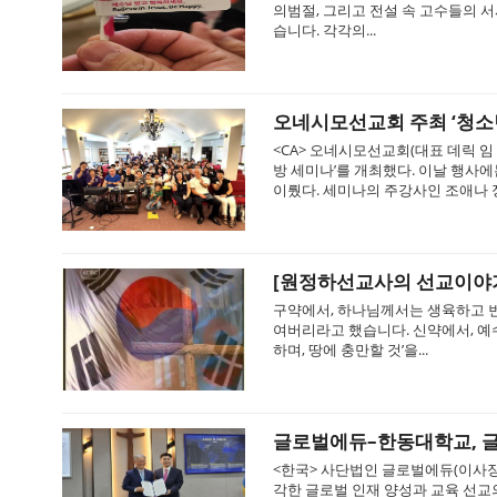
의범절, 그리고 전설 속 고수들의 
습니다. 각각의...
오네시모선교회 주최 ‘청소년
<CA> 오네시모선교회(대표 데릭 임
방 세미나’를 개최했다. 이날 행사에
이뤘다. 세미나의 주강사인 조애나 정(J
[원정하선교사의 선교이야기]
구약에서, 하나님께서는 생육하고 번
여버리라고 했습니다. 신약에서, 예
하며, 땅에 충만할 것’을...
글로벌에듀–한동대학교, 글
<한국> 사단법인 글로벌에듀(이사장
각한 글로벌 인재 양성과 교육 선교