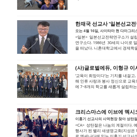
한재국 선교사 ‘일본선교전
오는 4월 16일, 사이타마 현 다마그
<일본> 일본선교전략연구소가 설립
연구소다. 1986년 30세의 나이
을 떠났다. 니혼대학교에서 경제학을 공
(사)글로벌에듀, 이형규 이사
‘교육이 희망이다’는 기치를 내걸고
해 인류 사랑과 봉사 정신으로 교육
에 7~8개의 학교를 새롭게 설립하는 
크리스마스에 이브에 멕시
이홍기 선교사의 사역현장 찾아 성탄절
<CA> 성탄절은 나눔의 계절이다.
행사가 된 밸리 새생명교회(지성은 목
로 엔세나다에 있는 이홍기 선교사의 