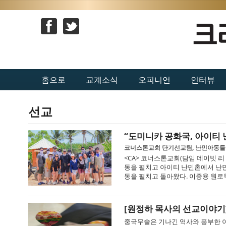
홈으로
교계소식
오피니언
인터뷰
선교
“도미니카 공화국, 아이티
코너스톤교회 단기선교팀, 난민아동들 
<CA> 코너스톤교회(담임 데이빗 리
동을 펼치고 아이티 난민촌에서 난민
동을 펼치고 돌아왔다. 이종용 원로목
[원정하 목사의 선교이야기
중국무술은 기나긴 역사와 풍부한 이