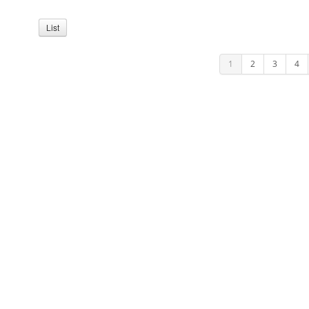
List
1
2
3
4