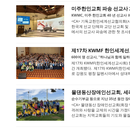
미주한인교회 파송 선교사 2,
KWMC, 미주 한인교회 40 년 선교사 
<CA> 기독교한인세계선교협의회(사무
한국계 선교 단체와 교단 선교회 및
에서의 선교사 파송에 관한 첫 조사를 
제17차 KWMF 한인세계
600여 명 선교사, ''하나님과 함께 일
제17차 KWMF(한인세계선교사회) 
간 개최됐다. 제17차 KWMF(한인
로 강원도 평창 알펜시아에서 성대하게
물댄동산장애인선교회, 세
순수기부금 등으로 지난 35년 동안 장애
<CA> 물댄동산 장애인선교회(회장 
격려와 사랑을 교제의 시간을 가졌
선교회는 지역교회들의 기도와 물질적