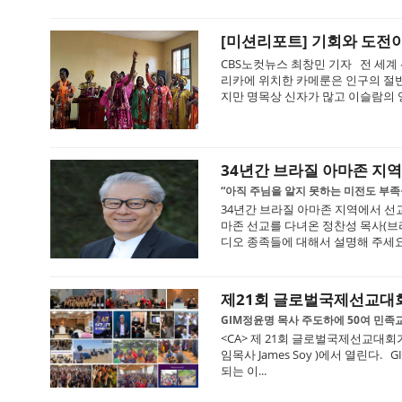
[미션리포트] 기회와 도전이
CBS노컷뉴스 최창민 기자 전 세계
리카에 위치한 카메룬은 인구의 절반
지만 명목상 신자가 많고 이슬람의 영
34년간 브라질 아마존 지
“아직 주님을 알지 못하는 미전도 부
34년간 브라질 아마존 지역에서 선
마존 선교를 다녀온 정찬성 목사(브
디오 종족들에 대해서 설명해 주세요.
제21회 글로벌국제선교대
GIM정윤명 목사 주도하에 50여 민족
<CA> 제 21회 글로벌국제선교대회
임목사 James Soy )에서 열린다. GI
되는 이...